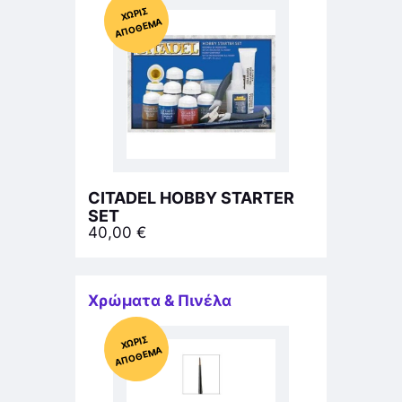
Χ
ΩΡΊΣ
Α
Π
Ό
ΘΕ
ΜΑ
CITADEL HOBBY STARTER
SET
40,00
€
Χρώματα & Πινέλα
Χ
ΩΡΊΣ
Α
Π
Ό
ΘΕ
ΜΑ