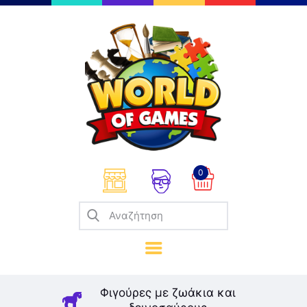
Επιτραπέζια
Παζλ
Παιχνίδια Καρτών
Σπαζοκεφαλιές
Κατασκευές
0
Καλλιτεχνικά
Μοντελισμός
Βιβλία
Παιχνίδια Ρόλων
Σκάκι
Φιγούρες με ζωάκια και