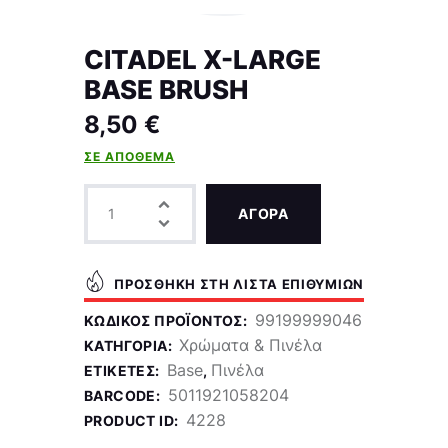
CITADEL X-LARGE
BASE BRUSH
8,50
€
ΣΕ ΑΠΌΘΕΜΑ
ΑΓΟΡΑ
ΠΡΟΣΘΉΚΗ ΣΤΗ ΛΊΣΤΑ ΕΠΙΘΥΜΙΏΝ
99199999046
ΚΩΔΙΚΌΣ ΠΡΟΪΌΝΤΟΣ:
Χρώματα & Πινέλα
ΚΑΤΗΓΟΡΊΑ:
Base
Πινέλα
ΕΤΙΚΈΤΕΣ:
,
5011921058204
BARCODE:
4228
PRODUCT ID: