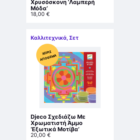
Χρυσόσκονη ‘Λαμπερή
Μόδα’
18,00
€
Καλλιτεχνικά
,
Σετ
Χ
ΩΡΊΣ
Α
Π
Ό
ΘΕ
ΜΑ
Djeco Σχεδιάζω Με
Χρωματιστή Άμμο
‘Εξωτικά Μοτίβα’
20,00
€