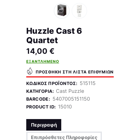
Huzzle Cast 6
Quartet
14,00
€
ΕΞΑΝΤΛΗΜΈΝΟ
ΠΡΟΣΘΉΚΗ ΣΤΗ ΛΊΣΤΑ ΕΠΙΘΥΜΙΏΝ
515115
ΚΩΔΙΚΌΣ ΠΡΟΪΌΝΤΟΣ:
Cast Puzzle
ΚΑΤΗΓΟΡΊΑ:
5407005151150
BARCODE:
15010
PRODUCT ID:
Περιγραφή
Επιπρόσθετες Πληροφορίες