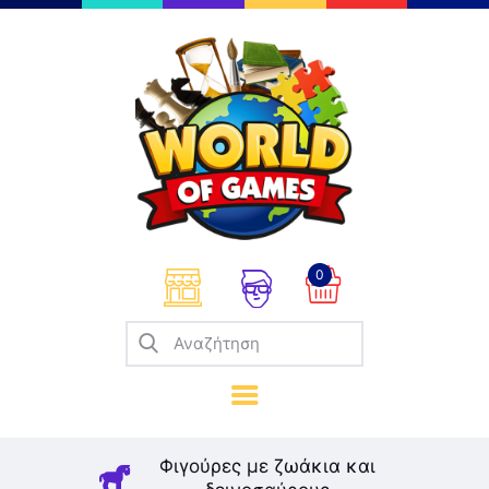
Επιτραπέζια
Παζλ
Παιχνίδια Καρτών
Σπαζοκεφαλιές
Κατασκευές
0
Καλλιτεχνικά
Μοντελισμός
Βιβλία
Παιχνίδια Ρόλων
Σκάκι
Φιγούρες με ζωάκια και