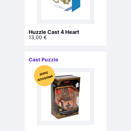
Huzzle Cast 4 Heart
13,00
€
Cast Puzzle
Χ
ΩΡΊΣ
Α
Π
Ό
ΘΕ
ΜΑ