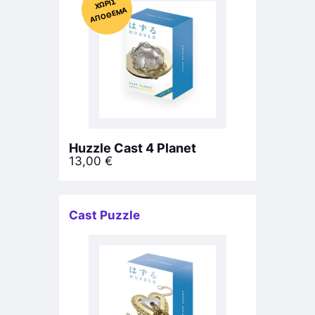
Χ
ΩΡΊΣ
Α
Π
Ό
ΘΕ
ΜΑ
Huzzle Cast 4 Planet
13,00
€
Cast Puzzle