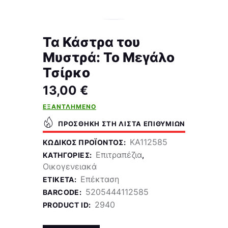
Τα Κάστρα του
Μυστρά: Το Μεγάλο
Τσίρκο
13,00
€
ΕΞΑΝΤΛΗΜΈΝΟ
ΠΡΟΣΘΉΚΗ ΣΤΗ ΛΊΣΤΑ ΕΠΙΘΥΜΙΏΝ
KA112585
ΚΩΔΙΚΌΣ ΠΡΟΪΌΝΤΟΣ:
Επιτραπέζια
ΚΑΤΗΓΟΡΊΕΣ:
,
Οικογενειακά
Επέκταση
ΕΤΙΚΈΤΑ:
5205444112585
BARCODE:
2940
PRODUCT ID: