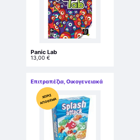
Panic Lab
13,00
€
Επιτραπέζια
,
Οικογενειακά
Χ
ΩΡΊΣ
Α
Π
Ό
ΘΕ
ΜΑ