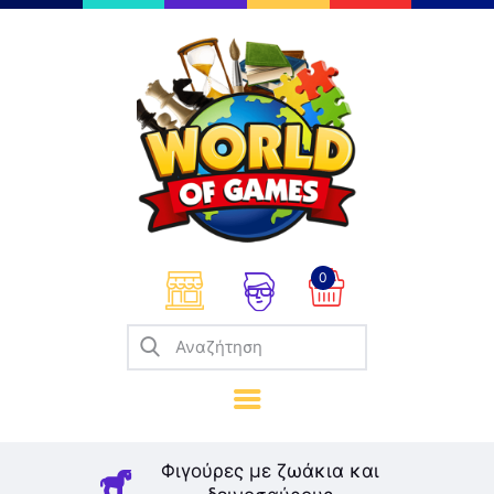
Επιτραπέζια
Παζλ
Παιχνίδια Καρτών
Σπαζοκεφαλιές
Κατασκευές
0
Καλλιτεχνικά
Μοντελισμός
Βιβλία
Παιχνίδια Ρόλων
Σκάκι
Φιγούρες με ζωάκια και