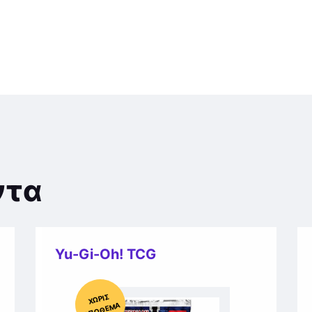
ντα
Yu-Gi-Oh! TCG
Χ
ΩΡΊΣ
Α
Π
Ό
ΘΕ
ΜΑ