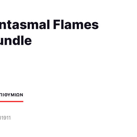
ntasmal Flames
undle
ΕΠΙΘΥΜΙΏΝ
1911