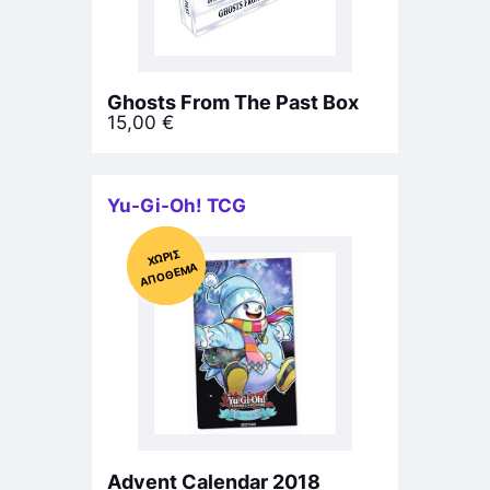
Ghosts From The Past Box
15,00
€
Yu-Gi-Oh! TCG
Χ
ΩΡΊΣ
Α
Π
Ό
ΘΕ
ΠΡΟΣΦΟΡΆ!
ΜΑ
Advent Calendar 2018