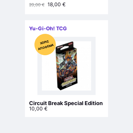
18,00
€
20,00
€
Yu-Gi-Oh! TCG
Χ
ΩΡΊΣ
Α
Π
Ό
ΘΕ
ΜΑ
Circuit Break Special Edition
10,00
€