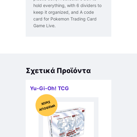
hold everything, with 6 dividers to
keep it organized, and A code
card for Pokemon Trading Card
Game Live.
Σχετικά Προϊόντα
Yu-Gi-Oh! TCG
Χ
ΩΡΊΣ
Α
Π
Ό
ΘΕ
ΜΑ