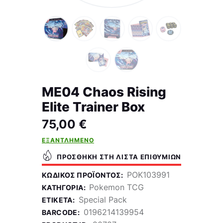
ME04 Chaos Rising
Elite Trainer Box
75,00
€
ΕΞΑΝΤΛΗΜΈΝΟ
ΠΡΟΣΘΉΚΗ ΣΤΗ ΛΊΣΤΑ ΕΠΙΘΥΜΙΏΝ
POK103991
ΚΩΔΙΚΌΣ ΠΡΟΪΌΝΤΟΣ:
Pokemon TCG
ΚΑΤΗΓΟΡΊΑ:
Special Pack
ΕΤΙΚΈΤΑ:
0196214139954
BARCODE: