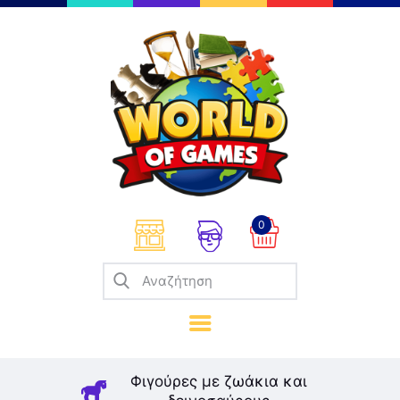
Επιτραπέζια
Παζλ
Παιχνίδια Καρτών
Σπαζοκεφαλιές
Κατασκευές
0
Καλλιτεχνικά
Μοντελισμός
Βιβλία
Παιχνίδια Ρόλων
Σκάκι
Φιγούρες με ζωάκια και