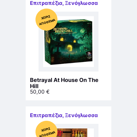
Επιτραπέζια
,
Ξενόγλωσσα
Χ
ΩΡΊΣ
Α
Π
Ό
ΘΕ
ΜΑ
Betrayal Αt House On The
Hill
50,00
€
Επιτραπέζια
,
Ξενόγλωσσα
Χ
ΩΡΊΣ
Α
Π
Ό
ΘΕ
ΜΑ