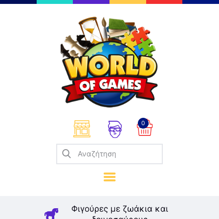
Επιτραπέζια
Παζλ
Παιχνίδια Καρτών
Σπαζοκεφαλιές
Κατασκευές
0
Καλλιτεχνικά
Μοντελισμός
Βιβλία
Παιχνίδια Ρόλων
Σκάκι
Φιγούρες με ζωάκια και