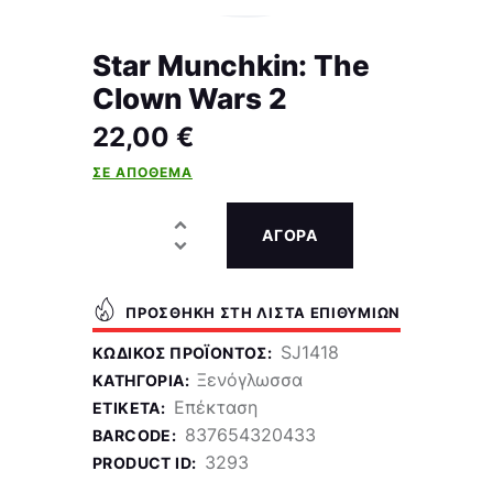
Star Munchkin: The
Clown Wars 2
22,00
€
ΣΕ ΑΠΌΘΕΜΑ
ΑΓΟΡΑ
ΠΡΟΣΘΉΚΗ ΣΤΗ ΛΊΣΤΑ ΕΠΙΘΥΜΙΏΝ
SJ1418
ΚΩΔΙΚΌΣ ΠΡΟΪΌΝΤΟΣ:
Ξενόγλωσσα
ΚΑΤΗΓΟΡΊΑ:
Επέκταση
ΕΤΙΚΈΤΑ:
837654320433
BARCODE:
3293
PRODUCT ID: