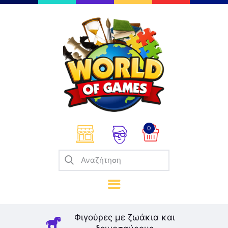
Επιτραπέζια
Παζλ
Παιχνίδια Καρτών
Σπαζοκεφαλιές
Κατασκευές
0
Καλλιτεχνικά
Μοντελισμός
Βιβλία
Παιχνίδια Ρόλων
Σκάκι
Φιγούρες με ζωάκια και