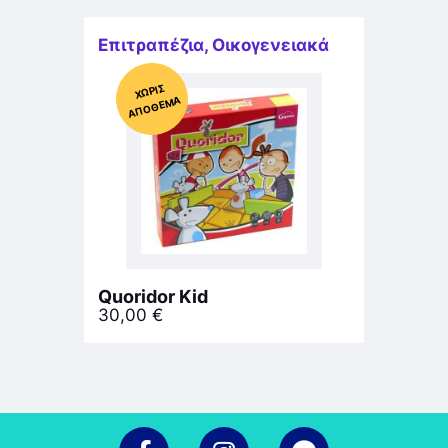
Επιτραπέζια
,
Οικογενειακά
Χ
ΩΡΊΣ
Α
Π
Ό
ΘΕ
ΜΑ
Quoridor Kid
30,00
€