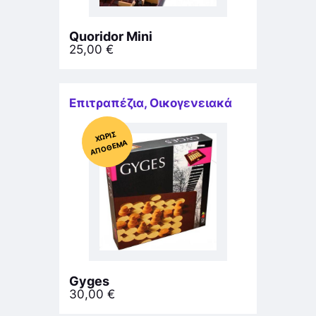
Quoridor Mini
25,00
€
Επιτραπέζια
,
Οικογενειακά
Χ
ΩΡΊΣ
Α
Π
Ό
ΘΕ
ΜΑ
Gyges
30,00
€